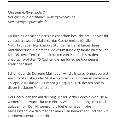
Idee und Auftrag: glider74
Design: Claudia Siebauer, www.myGeocoin.de
Herstellung: myGeocoin.de
Kaum ein Geocacher, der sie nicht schon besucht hat und von ihr
verzaubert wurde: Mallorca, das Cachermekka für alle
Naturliebhaber. Nur knapp 2 Stunden entfernt bietet diese
Mittelmeerinsel ein breites Spektrum für die gesamte Palette von
D1 - D5 sowie Terrain 1 im Schatten von Palmen bis zu den
anspruchsvollsten T5-Caches, die nur für echte Abenteurer
erreichbar sind!
Schon über ein Dutzend Mal haben wir die Inselschönheit bereist.
Auch Carsten aka glider74 ist ein großer Fan und veranstaltet am
15. April 2016 das MALLEvento (GC63JJR) aus, zu dessen Anlass
dieser trackbare Pin entstand.
Der Gecko, der sich auf der orig. MallorGecko Geocoin (von 2014)
wiederfindet, wurde für den Pin als Wiedererkennungsmerkmal
aufgegriffen. Den Hintergrund bildet eine farbenfrohe
Mosaikwand, die den mediterranen Flair hervorhebt und den Pin
zu einem Hingucker macht.