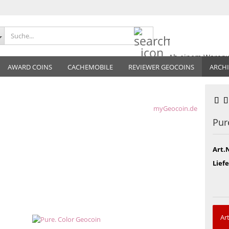
Suche...
Ab einem Warenw
AWARD COINS
CACHEMOBILE
REVIEWER GEOCOINS
liefern wir inner
ARCH
versandkostenfr
myGeocoin.de
Pur
Art.N
Liefe
Art