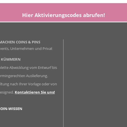
Hier
Aktivierungscodes
abrufen!
MACHEN COINS & PINS
vents, Unternehmen und Privat
% KÜMMERN
ette Abwicklung vom Entwurf bis
ermingerechten Auslieferung.
ltung nach Ihrer Vorlage oder von
esigned.
Kontaktieren Sie uns!
OIN-WISSEN