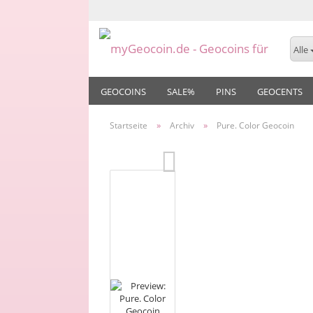
Alle
GEOCOINS
SALE%
PINS
GEOCENTS
»
»
Startseite
Archiv
Pure. Color Geocoin