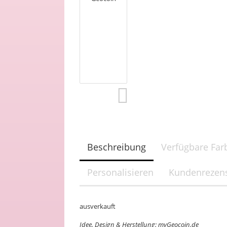
Beschreibung
Verfügbare Far
Personalisieren
Kundenrezens
ausverkauft
Idee, Design & Herstellung: myGeocoin.de