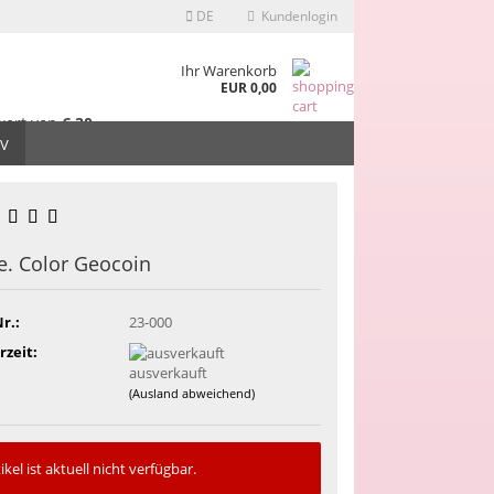
DE
Kundenlogin
Ihr Warenkorb
EUR 0,00
ert von
€ 30,-
halb Deutschlands
IV
ei
!
e. Color Geocoin
r.:
23-000
rzeit:
ausverkauft
(Ausland abweichend)
ikel ist aktuell nicht verfügbar.