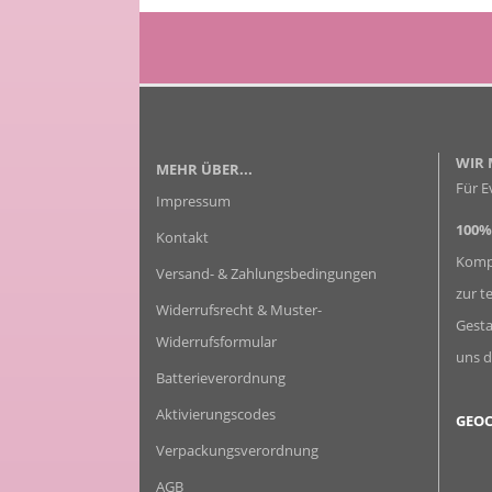
WIR 
MEHR ÜBER...
Für E
Impressum
100
Kontakt
Kompl
Versand- & Zahlungsbedingungen
zur t
Widerrufsrecht & Muster-
Gesta
Widerrufsformular
uns d
Batterieverordnung
Aktivierungscodes
GEOC
Verpackungsverordnung
AGB