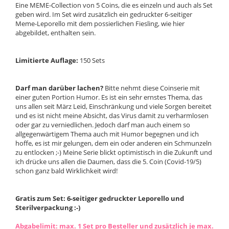
Eine MEME-Collection von 5 Coins, die es einzeln und auch als Set
geben wird. Im Set wird zusätzlich ein gedruckter 6-seitiger
Meme-Leporello mit dem possierlichen Fiesling, wie hier
abgebildet, enthalten sein.
Limitierte Auflage:
150 Sets
Darf man darüber lachen?
Bitte nehmt diese Coinserie mit
einer guten Portion Humor. Es ist ein sehr ernstes Thema, das
uns allen seit März Leid, Einschränkung und viele Sorgen bereitet
und es ist nicht meine Absicht, das Virus damit zu verharmlosen
oder gar zu verniedlichen. Jedoch darf man auch einem so
allgegenwärtigem Thema auch mit Humor begegnen und ich
hoffe, es ist mir gelungen, dem ein oder anderen ein Schmunzeln
zu entlocken ;-) Meine Serie blickt optimistisch in die Zukunft und
ich drücke uns allen die Daumen, dass die 5. Coin (Covid-19/5)
schon ganz bald Wirklichkeit wird!
Gratis zum Set: 6-seitiger gedruckter Leporello und
Sterilverpackung :-)
Abgabelimit: max. 1 Set pro Besteller und zusätzlich je max.