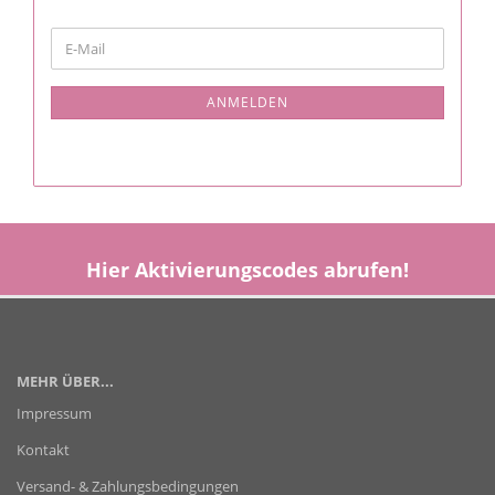
WEITER
E-
ZUR
Mail
NEWSLETTER-
ANMELDUNG
ANMELDEN
Hier
Aktivierungscodes
abrufen!
MEHR ÜBER...
Impressum
Kontakt
Versand- & Zahlungsbedingungen