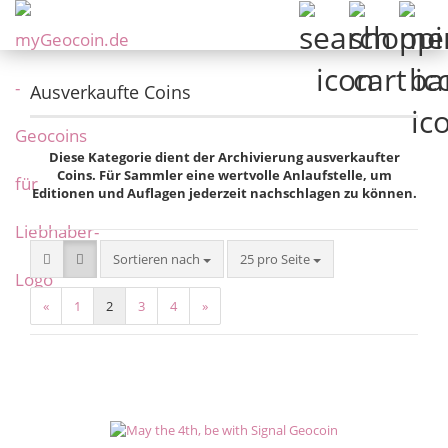
Ausverkaufte Coins
Diese Kategorie dient der Archivierung ausverkaufter
Coins. Für Sammler eine wertvolle Anlaufstelle, um
Editionen und Auflagen jederzeit nachschlagen zu können.
Sortieren nach
pro Seite
Sortieren nach
25 pro Seite
«
1
2
3
4
»