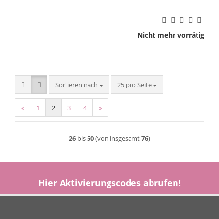
Nicht mehr vorrätig
Sortieren nach
pro Seite
Sortieren nach
25 pro Seite
«
1
2
3
4
»
26
bis
50
(von insgesamt
76
)
Hier
Aktivierungscodes
abrufen!